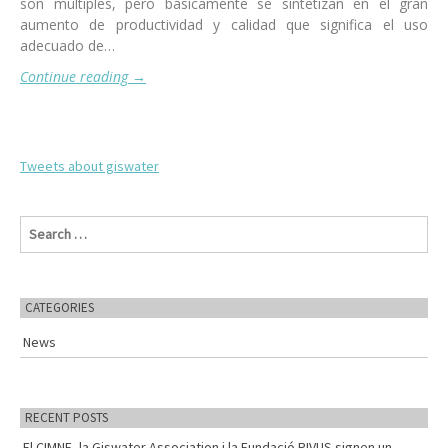
son múltiples, pero básicamente se sintetizan en el gran
aumento de productividad y calidad que significa el uso
adecuado de…
Continue reading
→
Tweets about giswater
S
e
a
r
c
CATEGORIES
h
f
News
o
r
:
RECENT POSTS
El CIMNE, la Giswater Association i la Fundació RIVUS signen un